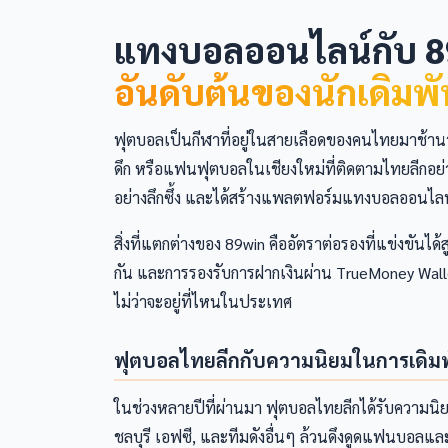
แทงบอลออนไลน์กับ 8
อันดับต้นของนักเดิมพ
ฟุตบอลเป็นกีฬาที่อยู่ในสายเลือดของคนไทยมาช้านาน
ดึก หรือแฟนฟุตบอลในเชียงใหม่ที่ติดตามไทยลีกอย
อย่างลึกซึ้ง และได้สร้างแพลตฟอร์มแทงบอลออนไลน์
สิ่งที่แตกต่างของ 89win คืออัตราต่อรองที่แข่งขันไ
กัน และการรองรับการฝากเงินผ่าน TrueMoney Walle
ไม่ว่าจะอยู่ที่ไหนในประเทศ
ฟุตบอลไทยลีกกับความนิยมในการเดิม
ในช่วงหลายปีที่ผ่านมา ฟุตบอลไทยลีกได้รับความนิยมแ
ชลบุรี เอฟซี, และทีมดังอื่นๆ ล้วนดึงดูดแฟนบอลแล