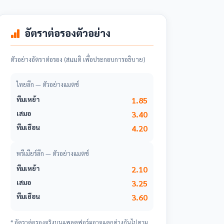
อัตราต่อรองตัวอย่าง
ตัวอย่างอัตราต่อรอง (สมมติ เพื่อประกอบการอธิบาย)
ไทยลีก — ตัวอย่างแมตช์
ทีมเหย้า
1.85
เสมอ
3.40
ทีมเยือน
4.20
พรีเมียร์ลีก — ตัวอย่างแมตช์
ทีมเหย้า
2.10
เสมอ
3.25
ทีมเยือน
3.60
* อัตราต่อรองจริงบนแพลตฟอร์มอาจแตกต่างกันไปตาม