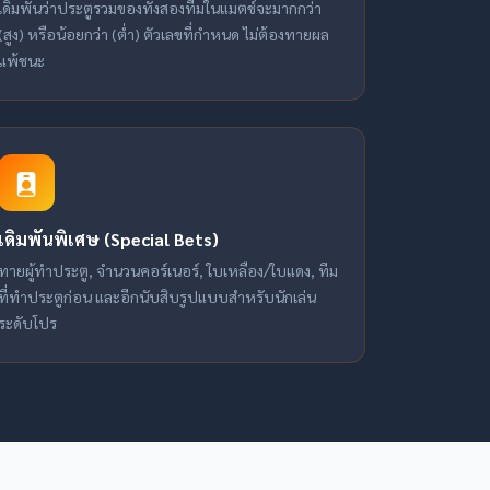
เดิมพันว่าประตูรวมของทั้งสองทีมในแมตช์จะมากกว่า
(สูง) หรือน้อยกว่า (ต่ำ) ตัวเลขที่กำหนด ไม่ต้องทายผล
แพ้ชนะ
เดิมพันพิเศษ (Special Bets)
ทายผู้ทำประตู, จำนวนคอร์เนอร์, ใบเหลือง/ใบแดง, ทีม
ที่ทำประตูก่อน และอีกนับสิบรูปแบบสำหรับนักเล่น
ระดับโปร