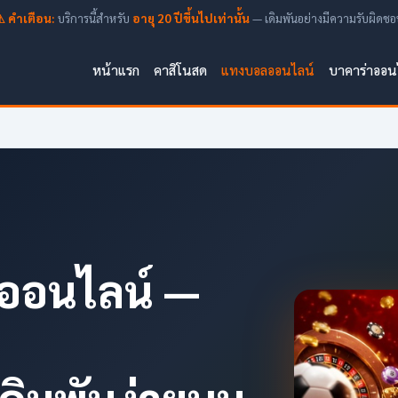
⚠ คำเตือน:
บริการนี้สำหรับ
อายุ 20 ปีขึ้นไปเท่านั้น
— เดิมพันอย่างมีความรับผิดช
หน้าแรก
คาสิโนสด
แทงบอลออนไลน์
บาคาร่าออน
ออนไลน์ —