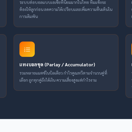
)
ระบบต่อบอลแบบเอเชียที่นิยมมากในไทย ทีมแข็งจะ
อ
ต้องให้ลูกก่อน ลดความได้เปรียบและเพิ่มความตื่นเต้นใน
การเดิมพัน
แทงบอลชุด (Parlay / Accumulator)
อ
รวมหลายแมตช์ในบิลเดียว กำไรคูณทวีตามจำนวนคู่ที่
เลือก ถูกทุกคู่ถึงได้เงิน ความเสี่ยงสูงแต่กำไรงาม