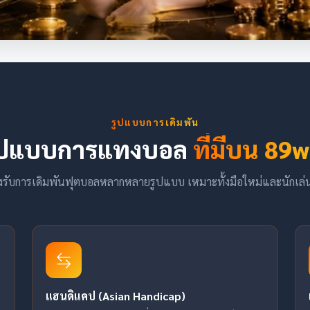
รูปแบบการเดิมพัน
ูปแบบการแทงบอล
ที่มีบน 89w
งรับการเดิมพันฟุตบอลหลากหลายรูปแบบ เหมาะทั้งมือใหม่และนักเล่
แฮนดิแคป (Asian Handicap)