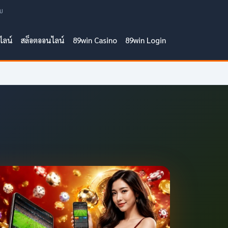
อบ
ไลน์
สล็อตออนไลน์
89win Casino
89win Login