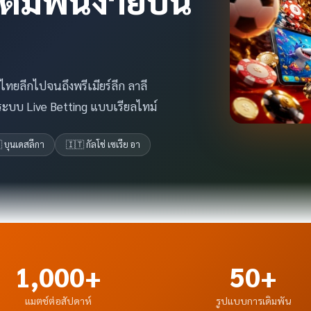
เดิมพันง่ายบน
ทยลีกไปจนถึงพรีเมียร์ลีก ลาลี
มระบบ Live Betting แบบเรียลไทม์
 บุนเดสลีกา
🇮🇹 กัลโช่ เซเรีย อา
1,000+
50+
แมตช์ต่อสัปดาห์
รูปแบบการเดิมพัน