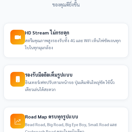
ของคุณดียิ่งขึ้น
HD Stream ไม่กระตุก
สตรีมคุณภาพสูงรองรับทั้ง 4G และ WiFi เห็นไพ่ชัดเจนทุก
ใบในทุกมุมกล้อง
รองรับมือถือเต็มรูปแบบ
อินเทอร์เฟซปรับตามหน้าจอ ปุ่มเดิมพันใหญ่ชัด ใช้นิ้ว
เดียวเล่นได้สะดวก
Road Map ครบทุกรูปแบบ
Bead Road, Big Road, Big Eye Boy, Small Road และ
Cockroach Road ครบในหน้าเดียว