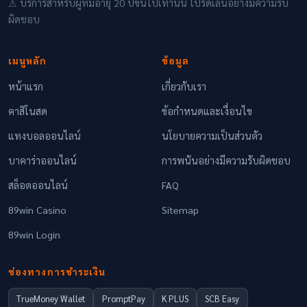
⚠ บริการสำหรับผู้ที่มีอายุ 20 ปีขึ้นไปเท่านั้น โปรดเล่นอย่างมีความรับ
ผิดชอบ
เมนูหลัก
ข้อมูล
หน้าแรก
เกี่ยวกับเรา
คาสิโนสด
ข้อกำหนดและเงื่อนไข
แทงบอลออนไลน์
นโยบายความเป็นส่วนตัว
บาคาร่าออนไลน์
การพนันอย่างมีความรับผิดชอบ
สล็อตออนไลน์
FAQ
89win Casino
Sitemap
89win Login
ช่องทางการชำระเงิน
TrueMoney Wallet
PromptPay
K PLUS
SCB Easy