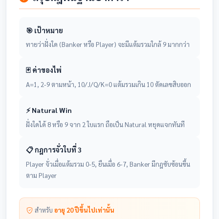
🎯 เป้าหมาย
ทายว่าฝั่งใด (Banker หรือ Player) จะมีแต้มรวมใกล้ 9 มากกว่า
🃏 ค่าของไพ่
A=1, 2-9 ตามหน้า, 10/J/Q/K=0 แต้มรวมเกิน 10 ตัดเลขสิบออก
⚡ Natural Win
ฝั่งใดได้ 8 หรือ 9 จาก 2 ใบแรก ถือเป็น Natural หยุดแจกทันที
📋 กฎการจั่วใบที่ 3
Player จั่วเมื่อแต้มรวม 0-5, ยืนเมื่อ 6-7, Banker มีกฎซับซ้อนขึ้น
ตาม Player
สำหรับ
อายุ 20 ปีขึ้นไปเท่านั้น