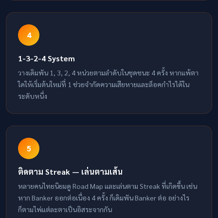
4
1-3-2-4 System
วางเดิมพัน 1, 3, 2, 4 หน่วยตามลำดับในชุดชนะ 4 ครั้ง หากแพ้ตา
ใดให้เริ่มต้นใหม่ที่ 1 ช่วยจำกัดความเสียหายและล็อคกำไรได้ใน
ระดับหนึ่ง
5
ติดตาม Streak — เล่นตามเส้น
หลายคนไทยนิยมดู Road Map และเล่นตาม Streak ที่เกิดขึ้น เช่น
หาก Banker ออกต่อเนื่อง 4 ครั้ง ก็เดิมพัน Banker ต่อ อย่างไร
ก็ตามไพ่แต่ละตาเป็นอิสระจากกัน