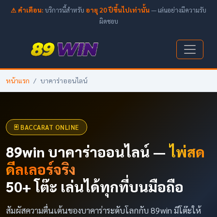
⚠ คำเตือน:
บริการนี้สำหรับ
อายุ 20 ปีขึ้นไปเท่านั้น
— เล่นอย่างมีความรับ
ผิดชอบ
หน้าแรก
บาคาร่าออนไลน์
🃏 BACCARAT ONLINE
89win บาคาร่าออนไลน์ —
ไพ่สด
ดีลเลอร์จริง
🃏
50+ โต๊ะ เล่นได้ทุกที่บนมือถือ
สัมผัสความตื่นเต้นของบาคาร่าระดับโลกกับ 89win มีโต๊ะให้