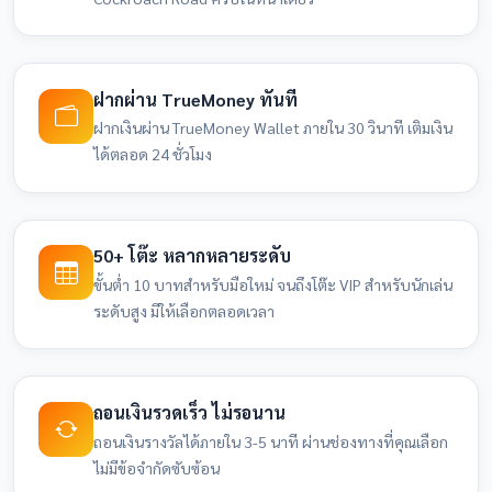
ฝากผ่าน TrueMoney ทันที
ฝากเงินผ่าน TrueMoney Wallet ภายใน 30 วินาที เติมเงิน
ได้ตลอด 24 ชั่วโมง
50+ โต๊ะ หลากหลายระดับ
ขั้นต่ำ 10 บาทสำหรับมือใหม่ จนถึงโต๊ะ VIP สำหรับนักเล่น
ระดับสูง มีให้เลือกตลอดเวลา
ถอนเงินรวดเร็ว ไม่รอนาน
ถอนเงินรางวัลได้ภายใน 3-5 นาที ผ่านช่องทางที่คุณเลือก
ไม่มีข้อจำกัดซับซ้อน