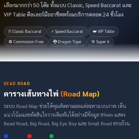
เลือกมากกว่า 50 โต๊ะ ทั้งแบบ Classic, Speed Baccarat และ
VIP Table ดีลเลอร์มืออาชีพพร้อมบริการตลอด 24 ชั่วโมง
🃏 Classic Baccarat
⚡ Speed Baccarat
👑 VIP Table
🚫 Commission Free
🐉 Dragon Tiger
🎯 Super 6
BEAD ROAD
ตารางเส้นทางไพ่
(Road Map)
ระบบ Road Map ช่วยให้คุณติดตามผลแต่ละตาแบบภาพ เห็น
แนวโน้มและตัดสินใจวางเดิมพันได้อย่างมีข้อมูล 89win แสดง
Bead Road, Big Road, Big Eye Boy และ Small Road ครบถ้วน
Banker (B)
Player (P)
Tie (T)