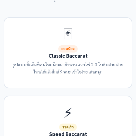
🃏
ยอดนิยม
Classic Baccarat
รูปแบบดั้งเดิมที่คนไทยนิยมมาช้านาน แจกไพ่ 2-3 ใบต่อฝ่าย ฝ่าย
ไหนได้แต้มใกล้ 9 ชนะ เข้าใจง่าย เล่นสนุก
⚡
รวดเร็ว
Speed Baccarat