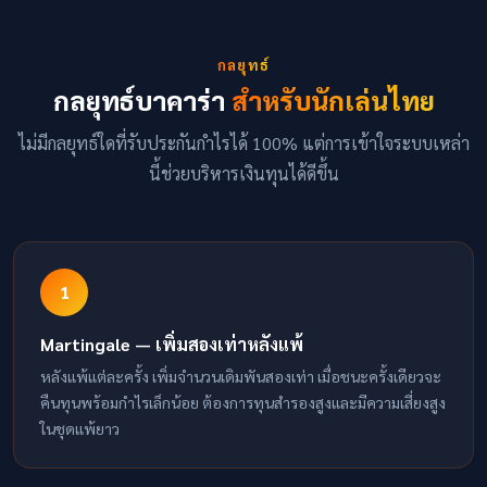
กลยุทธ์
กลยุทธ์บาคาร่า
สำหรับนักเล่นไทย
ไม่มีกลยุทธ์ใดที่รับประกันกำไรได้ 100% แต่การเข้าใจระบบเหล่า
นี้ช่วยบริหารเงินทุนได้ดีขึ้น
1
Martingale — เพิ่มสองเท่าหลังแพ้
หลังแพ้แต่ละครั้ง เพิ่มจำนวนเดิมพันสองเท่า เมื่อชนะครั้งเดียวจะ
คืนทุนพร้อมกำไรเล็กน้อย ต้องการทุนสำรองสูงและมีความเสี่ยงสูง
ในชุดแพ้ยาว