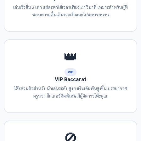
เล่นเร็วขึ้น 2 เท่า แต่ละตาใช้เวลาเพียง 27 วินาที เหมาะสำหรับผู้ที่
ชอบความตื่นเต้นรวดเร็วและไม่ชอบรอนาน
👑
VIP
VIP Baccarat
โต๊ะส่วนตัวสำหรับนักเล่นระดับสูง วงเงินเดิมพันสูงขึ้น บรรยากาศ
หรูหรา ดีลเลอร์คัดพิเศษ มีผู้จัดการโต๊ะดูแล
🚫