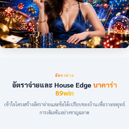
อัตราจ่าย
อัตราจ่ายและ House Edge
บาคาร่า
89win
เข้าใจโครงสร้างอัตราจ่ายและข้อได้เปรียบของบ้านเพื่อวางกลยุทธ์
การเดิมพันอย่างชาญฉลาด