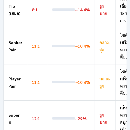
Tie
สูง
เลี่ยง
8:1
~14.4%
(เสมอ)
มาก
ระยะ
ยาว
ไซด์
Banker
กลาง-
เสริม
11:1
~10.4%
Pair
สูง
ความ
ตื่นเต
ไซด์
Player
กลาง-
เสริม
11:1
~10.4%
Pair
สูง
ความ
ตื่นเต
เล่นเพ
Super
สูง
ความ
12:1
~29%
6
มาก
สนุก
เท่านั