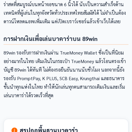
ร่าสดที่สมบูรณ์บนหน้าจอขนาด 6 นิ้วได้ นับเป็นความสำเร็จด้าน
เทคนิคที่ผู้เล่นในทุกจังหวัดทั่วประเทศไทยสัมผัสได้ ไม่จำเป็นต้อง
ดาวน์โหลดแอพเพิ่มเติม แค่เปิดเบราว์เซอร์แล้วเข้าเว็บได้เลย
การฝากเงินเพื่อเล่นบาคาร่าบน 89win
89win รองรับการฝากเงินผ่าน TrueMoney Wallet ซึ่งเป็นที่นิยม
อย่างมากในไทย เติมเงินในกระเป๋า TrueMoney แล้วโอนตรงเข้า
บัญชี 89win ได้ทันที ไม่ต้องรอยืนยันนานนับชั่วโมง นอกจากนี้ยัง
รองรับ PromptPay, K PLUS, SCB Easy, Krungthai และธนาคาร
ชั้นนำทุกแห่งในไทย ทำให้นักเล่นทุกคนสามารถเติมเงินและเริ่ม
เล่นบาคาร่าได้รวดเร็วที่สุด
สรุปกฎพื้นฐานบาคาร่า