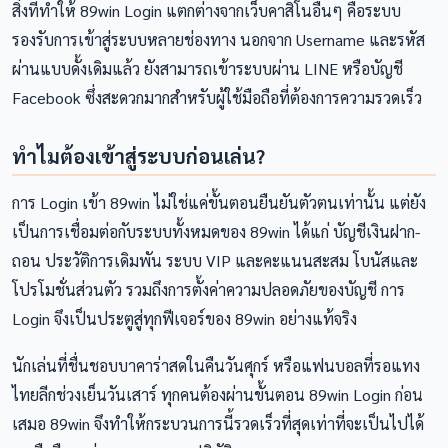
สิ่งที่ทำให้ 89win Login แตกต่างจากเว็บคาสิโนอื่นๆ คือระบบ
รองรับการเข้าสู่ระบบหลายช่องทาง นอกจาก Username และรหัส
ผ่านแบบดั้งเดิมแล้ว ยังสามารถเข้าระบบผ่าน LINE หรือบัญชี
Facebook ซึ่งสะดวกมากสำหรับผู้ใช้มือถือที่ต้องการความรวดเร็ว
ทำไมต้องเข้าสู่ระบบก่อนเล่น?
การ Login เข้า 89win ไม่ใช่แค่ขั้นตอนยืนยันตัวตนเท่านั้น แต่ยัง
เป็นการเชื่อมต่อกับระบบทั้งหมดของ 89win ได้แก่ บัญชีเงินฝาก-
ถอน ประวัติการเดิมพัน ระบบ VIP และคะแนนสะสม โบนัสและ
โปรโมชั่นส่วนตัว รวมถึงการตั้งค่าความปลอดภัยของบัญชี การ
Login จึงเป็นประตูสู่ทุกฟีเจอร์ของ 89win อย่างแท้จริง
นักเล่นที่ชื่นชอบบาคาร่าสดในคืนวันศุกร์ หรือแฟนบอลที่รอแทง
ไทยลีกช่วงเย็นวันเสาร์ ทุกคนต้องผ่านขั้นตอน 89win Login ก่อน
เสมอ 89win จึงทำให้กระบวนการนี้รวดเร็วที่สุดเท่าที่จะเป็นไปได้