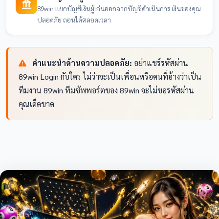
89win แยกบัญชีเงินผู้เล่นออกจากบัญชีดำเนินการ เงินของคุณ
ปลอดภัย ถอนได้ตลอดเวลา
คำแนะนำด้านความปลอดภัย:
อย่าแชร์รหัสผ่าน
89win Login กับใคร ไม่ว่าจะเป็นเพื่อนหรือคนที่อ้างว่าเป็น
ทีมงาน 89win ทีมซัพพอร์ตของ 89win จะไม่ขอรหัสผ่าน
คุณเด็ดขาด