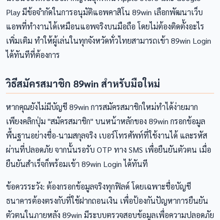
Play มีข้อจำกัดในการอนุมัติแอพคาสิโน 89win เลือกพัฒนาเว็บ
แอพที่ทำงานได้เหมือนแอพจริงบนมือถือ โดยไม่ต้องติดตั้งอะไร
เพิ่มเติม ทำให้ผู้เล่นในทุกจังหวัดทั่วไทยสามารถเข้า 89win Login
ได้ทันทีที่ต้องการ
วิธีสมัครสมาชิก 89win สำหรับมือใหม่
หากคุณยังไม่มีบัญชี 89win การสมัครสมาชิกใหม่ทำได้ง่ายมาก
เพียงคลิกปุ่ม "สมัครสมาชิก" บนหน้าหลักของ 89win กรอกข้อมูล
พื้นฐานอย่างชื่อ-นามสกุลจริง เบอร์โทรศัพท์ที่ใช้งานได้ และรหัส
ผ่านที่ปลอดภัย จากนั้นรอรับ OTP ทาง SMS เพื่อยืนยันตัวตน เมื่อ
ยืนยันสำเร็จก็พร้อมเข้า 89win Login ได้ทันที
ข้อควรระวัง: ต้องกรอกข้อมูลจริงทุกฟิลด์ โดยเฉพาะชื่อบัญชี
ธนาคารต้องตรงกับที่ใช้ฝากถอนเงิน เพื่อป้องกันปัญหาการยืนยัน
ตัวตนในภายหลัง 89win มีระบบตรวจสอบข้อมูลเพื่อความปลอดภัย