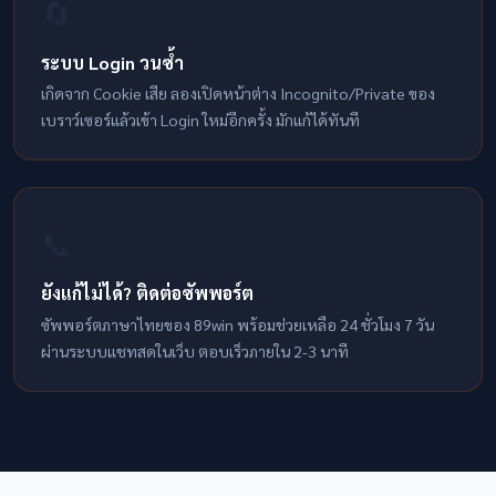
🔄
ระบบ Login วนซ้ำ
เกิดจาก Cookie เสีย ลองเปิดหน้าต่าง Incognito/Private ของ
เบราว์เซอร์แล้วเข้า Login ใหม่อีกครั้ง มักแก้ได้ทันที
📞
ยังแก้ไม่ได้? ติดต่อซัพพอร์ต
ซัพพอร์ตภาษาไทยของ 89win พร้อมช่วยเหลือ 24 ชั่วโมง 7 วัน
ผ่านระบบแชทสดในเว็บ ตอบเร็วภายใน 2-3 นาที