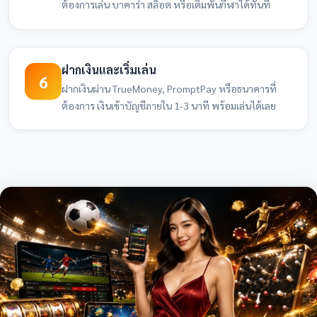
ต้องการเล่น บาคาร่า สล็อต หรือเดิมพันกีฬาได้ทันที
ฝากเงินและเริ่มเล่น
6
ฝากเงินผ่าน TrueMoney, PromptPay หรือธนาคารที่
ต้องการ เงินเข้าบัญชีภายใน 1-3 นาที พร้อมเล่นได้เลย