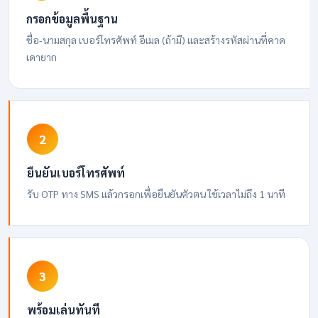
กรอกข้อมูลพื้นฐาน
ชื่อ-นามสกุล เบอร์โทรศัพท์ อีเมล (ถ้ามี) และสร้างรหัสผ่านที่คาด
เดายาก
2
ยืนยันเบอร์โทรศัพท์
รับ OTP ทาง SMS แล้วกรอกเพื่อยืนยันตัวตน ใช้เวลาไม่ถึง 1 นาที
3
พร้อมเล่นทันที