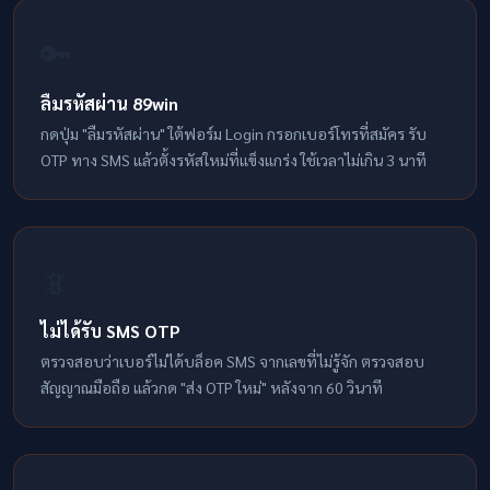
🔑
ลืมรหัสผ่าน 89win
กดปุ่ม "ลืมรหัสผ่าน" ใต้ฟอร์ม Login กรอกเบอร์โทรที่สมัคร รับ
OTP ทาง SMS แล้วตั้งรหัสใหม่ที่แข็งแกร่ง ใช้เวลาไม่เกิน 3 นาที
📵
ไม่ได้รับ SMS OTP
ตรวจสอบว่าเบอร์ไม่ได้บล็อค SMS จากเลขที่ไม่รู้จัก ตรวจสอบ
สัญญาณมือถือ แล้วกด "ส่ง OTP ใหม่" หลังจาก 60 วินาที