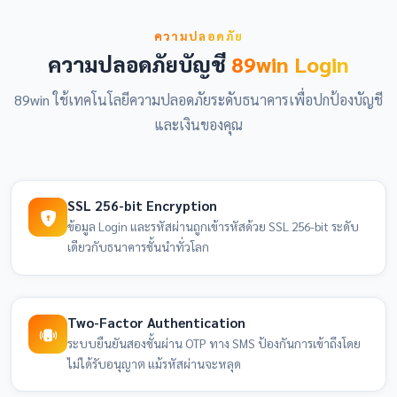
ความปลอดภัย
ความปลอดภัยบัญชี
89win Login
89win ใช้เทคโนโลยีความปลอดภัยระดับธนาคารเพื่อปกป้องบัญชี
และเงินของคุณ
SSL 256-bit Encryption
ข้อมูล Login และรหัสผ่านถูกเข้ารหัสด้วย SSL 256-bit ระดับ
เดียวกับธนาคารชั้นนำทั่วโลก
Two-Factor Authentication
ระบบยืนยันสองชั้นผ่าน OTP ทาง SMS ป้องกันการเข้าถึงโดย
ไม่ได้รับอนุญาต แม้รหัสผ่านจะหลุด