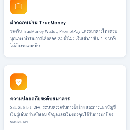
ฝากถอนผ่าน TrueMoney
รองรับ TrueMoney Wallet, PromptPay และธนาคารไทยครบ
ทุกแห่ง ทำรายการได้ตลอด 24 ชั่วโมง เงินเข้าภายใน 1-3 นาที
ไม่ต้องรอแอดมิน
ความปลอดภัยระดับธนาคาร
SSL 256-bit, 2FA, ระบบตรวจจับการฉ้อโกง และการแยกบัญชี
เงินผู้เล่นอย่างชัดเจน ข้อมูลและเงินของคุณได้รับการปกป้อง
ตลอดเวลา