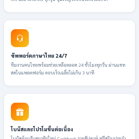
ซัพพอร์ตภาษาไทย 24/7
ทีมงานคนไทยพร้อมช่วยเหลือตลอด 24 ชั่วโมงทุกวัน ผ่านแชท
สดในแพลตฟอร์ม ตอบเร็วเฉลี่ยไม่เกิน 3 นาที
โบนัสและโปรโมชั่นต่อเนื่อง
โบนัสต้อนรับสมาชิกใหม่ Cashback รายสัปดาห์ ฟรีสปินประจำ