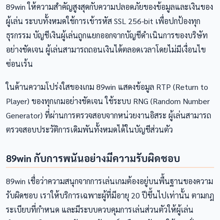
89win ให้ความสำคัญสูงสุดกับความปลอดภัยของข้อมูลและเงินของ
ผู้เล่น ระบบทั้งหมดใช้การเข้ารหัส SSL 256-bit เพื่อปกป้องทุก
ธุรกรรม บัญชีเงินผู้เล่นถูกแยกออกจากบัญชีดำเนินการของบริษัท
อย่างชัดเจน ผู้เล่นสามารถถอนเงินได้ตลอดเวลาโดยไม่มีเงื่อนไข
ซ่อนเร้น
ในด้านความโปร่งใสของเกม 89win แสดงข้อมูล RTP (Return to
Player) ของทุกเกมอย่างชัดเจน ใช้ระบบ RNG (Random Number
Generator) ที่ผ่านการตรวจสอบจากหน่วยงานอิสระ ผู้เล่นสามารถ
ตรวจสอบประวัติการเดิมพันทั้งหมดได้ในบัญชีส่วนตัว
89win กับการพนันอย่างมีความรับผิดชอบ
89win เชื่อว่าความสนุกจากการเล่นเกมต้องอยู่บนพื้นฐานของความ
รับผิดชอบ เราให้บริการเฉพาะผู้ที่มีอายุ 20 ปีขึ้นไปเท่านั้น ตามกฎ
ระเบียบที่กำหนด และมีระบบควบคุมการเล่นส่วนตัวให้ผู้เล่น