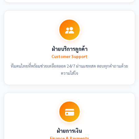
ฝ่ายบริการลูกค้า
Customer Support
ทีมคนไทยที่พร้อมช่วยเหลือตลอด 24/7 ผ่านแชทสด ตอบทุกคำถามด้วย
ความใส่ใจ
ฝ่ายการเงิน
Finance & Payments