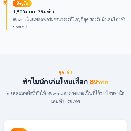
ปัจจุบัน
1,500+ เกม 28+ ค่าย
89win เป็นแพลตฟอร์มครบวงจรที่ใหญ่ที่สุด รองรับนักเล่นไทยทั่ว
ประเทศ
จุดเด่น
ทำไมนักเล่นไทยเลือก
89win
6 เหตุผลหลักที่ทำให้ 89win แตกต่างและเป็นที่ไว้วางใจของนัก
เล่นทั่วประเทศ