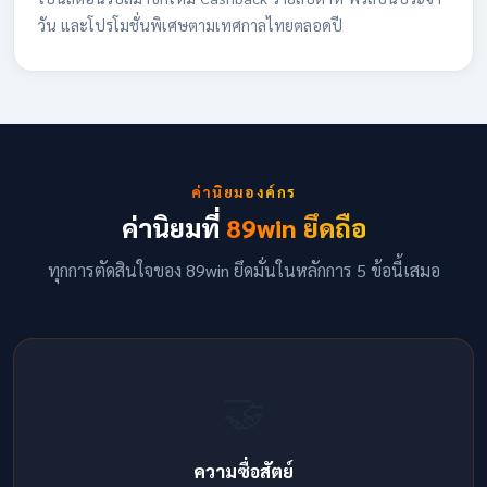
วัน และโปรโมชั่นพิเศษตามเทศกาลไทยตลอดปี
ค่านิยมองค์กร
ค่านิยมที่
89win ยึดถือ
ทุกการตัดสินใจของ 89win ยึดมั่นในหลักการ 5 ข้อนี้เสมอ
🤝
ความซื่อสัตย์