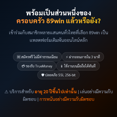
พร้อมเป็นส่วนหนึ่งของ
ครอบครัว 89win แล้วหรือยัง?
เข้าร่วมกับสมาชิกหลายแสนคนทั่วไทยที่เลือก 89win เป็น
แพลตฟอร์มเดิมพันออนไลน์หลัก
🆓 สมัครฟรี ไม่มีค่าธรรมเนียม
⚡ ฝากถอนภายใน 3 นาที
💳 รองรับ TrueMoney
📱 ใช้งานบนมือถือได้ทันที
🛡️ ปลอดภัย SSL 256-bit
⚠ บริการสำหรับ
อายุ 20 ปีขึ้นไปเท่านั้น
| เล่นอย่างมีความรับ
ผิดชอบ |
การพนันอย่างมีความรับผิดชอบ