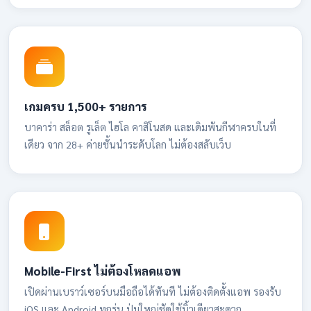
เกมครบ 1,500+ รายการ
บาคาร่า สล็อต รูเล็ต ไฮโล คาสิโนสด และเดิมพันกีฬาครบในที่
เดียว จาก 28+ ค่ายชั้นนำระดับโลก ไม่ต้องสลับเว็บ
Mobile-First ไม่ต้องโหลดแอพ
เปิดผ่านเบราว์เซอร์บนมือถือได้ทันที ไม่ต้องติดตั้งแอพ รองรับ
iOS และ Android ทุกรุ่น ปุ่มใหญ่ชัดใช้นิ้วเดียวสะดวก