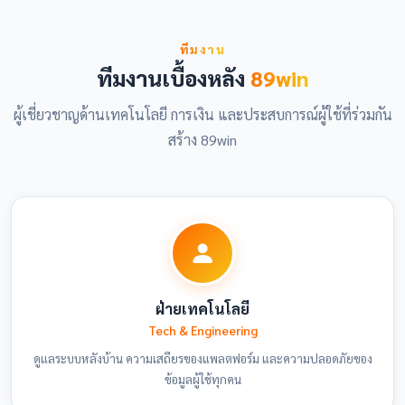
ทีมงาน
ทีมงานเบื้องหลัง
89win
ผู้เชี่ยวชาญด้านเทคโนโลยี การเงิน และประสบการณ์ผู้ใช้ที่ร่วมกัน
สร้าง 89win
ฝ่ายเทคโนโลยี
Tech & Engineering
ดูแลระบบหลังบ้าน ความเสถียรของแพลตฟอร์ม และความปลอดภัยของ
ข้อมูลผู้ใช้ทุกคน